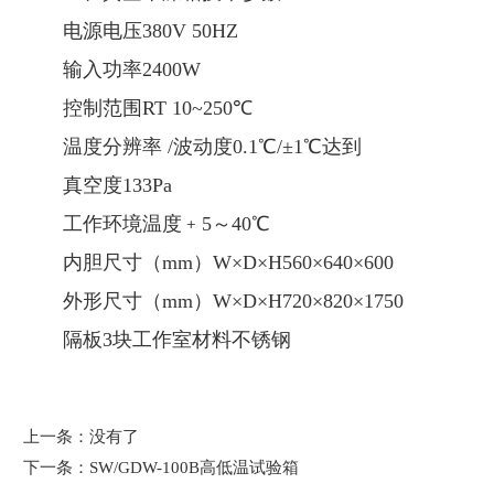
电源电压380V 50HZ
输入功率2400W
控制范围RT 10~250℃
温度分辨率 /波动度0.1℃/±1℃达到
真空度133Pa
工作环境温度﹢5～40℃
内胆尺寸（mm）W×D×H560×640×600
外形尺寸（mm）W×D×H720×820×1750
隔板3块工作室材料不锈钢
上一条：没有了
下一条：
SW/GDW-100B高低温试验箱