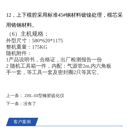
12
，上下模腔采用标准45#钢材料镀镍处理，模芯采
用铬钢材料。
（
6
）主机规格：
外型尺寸：
580*620*1175
整机重量：
175KG
随机附件：
1
产品说明书，合格证，出厂检测报告一份
2
随机工具箱一件，内配：气源管
2m
,
内六角板
手一套，等工具一套及密封圈
2
只等其它。
上一条：
ZBL-III型橡胶硫化仪
下一条：没有了
客户案例